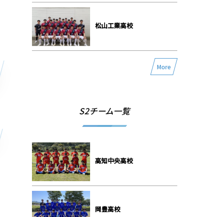
松山工業高校
More
S2チーム一覧
高知中央高校
岡豊高校