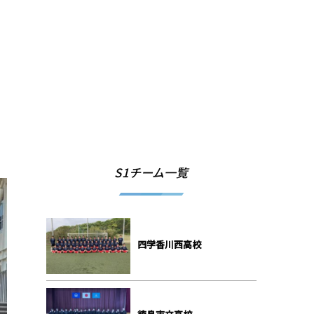
S1チーム一覧
四学香川西高校