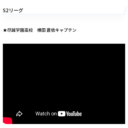
S2リーグ
★尽誠学園高校 横田 蒼依キャプテン