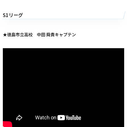
S1リーグ
★徳島市立高校 中田 舜貴キャプテン