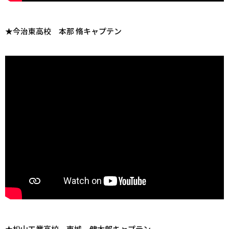
★今治東高校 本那 脩キャプテン
★松山工業高校 東城 健太郎キャプテン