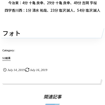
今治東：4分 十亀 良幸、29分 十亀 良幸、49分 吉岡 亨桜
四学香川西：1分 清水 祐哉、23分 塩沢 誠人、54分 塩沢 誠人
フォト
S1結果
July
14
,
2019
July
16
,
2019
関連記事