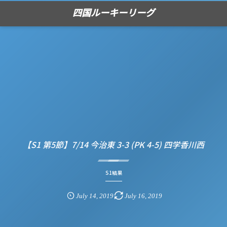
四国ルーキーリーグ
【S1 第5節】7/14 今治東 3-3 (PK 4-5) 四学香川西
S1結果
July
14
,
2019
July
16
,
2019