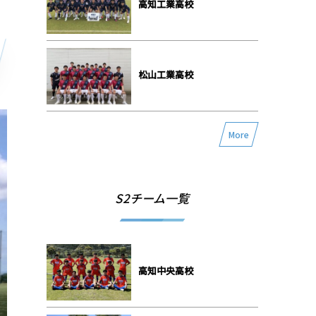
高知工業高校
松山工業高校
More
S2チーム一覧
高知中央高校