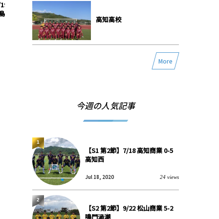
19 四学香川西 2-1 徳
【S1 第4節】6/22 今治東 3-3 (PK5-
【S1 第1
島市立
4) 松山工業
高知高校
More
今週の人気記事
1
【S1 第2節】7/18 高知商業 0-5
高知西
Jul 18, 2020
24 views
2
【S2 第2節】9/22 松山商業 5-2
鳴門渦潮