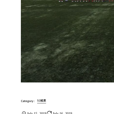
S1結果
July
15
,
2019
July
16
,
2019