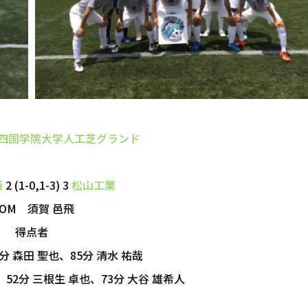
四国学院大学人工芝グランド
西
2 (1-0,1-3) 3
松山工業
OM 須賀 邑飛
得点者
分 森田 聖也、85分 清水 祐哉
、52分 三根生 卓也、73分 大谷 雄希人