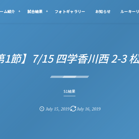
ーム紹介
試合結果
フォトギャラリー
お知らせ
ルーキー
第1節】7/15 四学香川西 2-3
S1結果
July
15
,
2019
July
16
,
2019