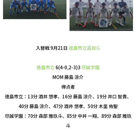
入替戦 9月21日
徳島市立高校Ｇ
徳島市立
6(4-0,2-3)3
尽誠学園
MOM 藤島 涼介
得点者
徳島市立：13分 酒井 悠孝、16分 藤島 涼介、19分 井口 智貴、
40分 藤島 涼介、47分 酒井 悠孝、50分 木里 侑聖
尽誠学園：70分 森部 雅玖斗、85分 中井 一翔、89分 森部 雅玖
斗