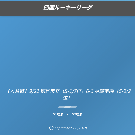
四国ルーキーリーグ
【入替戦】9/21 徳島市立（S-1/7位）6-3 尽誠学園（S-2/2
位）
S1結果
S2結果
September
21
,
2019