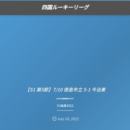
四国ルーキーリーグ
【S1 第5節】7/10 徳島市立 5-1 今治東
S1結果2022
July
10
,
2022