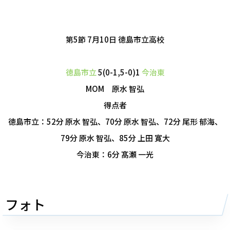
第5節 7月10日
徳島市立高校
徳島市立
5(0-1,5-0)1
今治東
MOM 原水 智弘
得点者
徳島市立：52分 原水 智弘、70分 原水 智弘、72分 尾形 郁海、
79分 原水 智弘、85分 上田 寛大
今治東：6分 髙瀬 一光
フォト