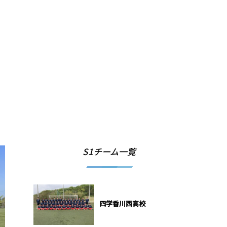
S1チーム一覧
四学香川西高校