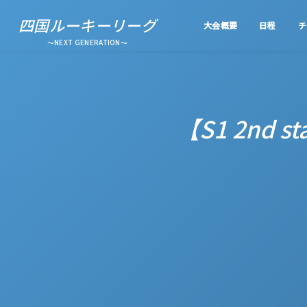
四国ルーキーリーグ
大会概要
日程
チ
～NEXT GENERATION～
【S1 2nd 