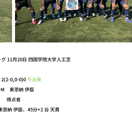
4位リーグ 11月20日 四国学院大学人工芝
2(2-0,0-0)0
今治東
OM 東恩納 伊臣
得点者
東恩納 伊臣、45分+2 谷 天貴