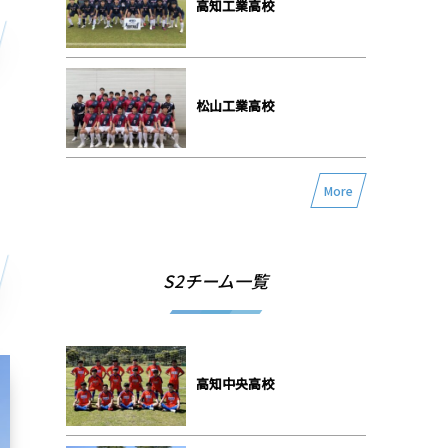
高知工業高校
松山工業高校
More
S2チーム一覧
高知中央高校