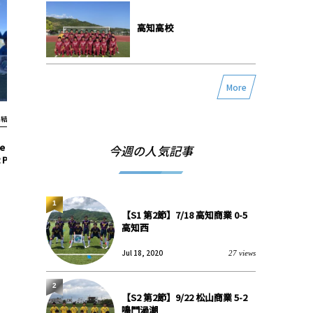
高知高校
More
1結果2022
S1結果2022
ge 1-4位リーグ】11/6
【S1 第4節】6/19 高松商業 7-2 高知
【入替戦】2
今週の人気記事
 PK6-7 徳島市立
工業
1-
1
【S1 第2節】7/18 高知商業 0-5
高知西
Jul 18, 2020
27 views
2
【S2 第2節】9/22 松山商業 5-2
鳴門渦潮