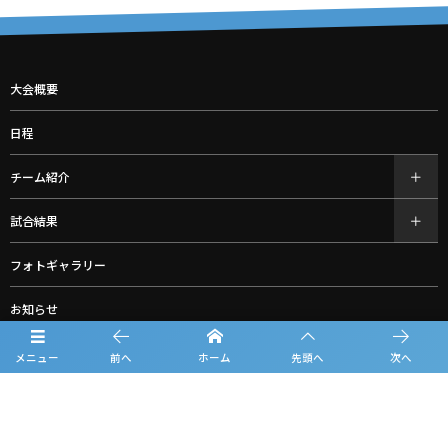
大会概要
日程
チーム紹介
試合結果
フォトギャラリー
お知らせ
ルーキーリーグ一覧
メニュー
前へ
ホーム
先頭へ
次へ
スポンサー一覧
グッズ購入