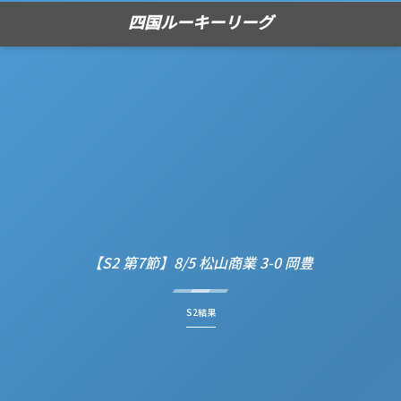
四国ルーキーリーグ
【S2 第7節】8/5 松山商業 3-0 岡豊
S2結果