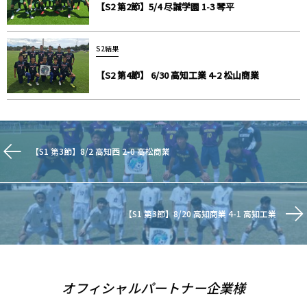
【S2 第2節】5/4 尽誠学園 1-3 琴平
S2結果
【S2 第4節】 6/30 高知工業 4-2 松山商業
【S1 第3節】8/2 高知西 2-0 高松商業
【S1 第3節】8/20 高知商業 4-1 高知工業
オフィシャルパートナー企業様