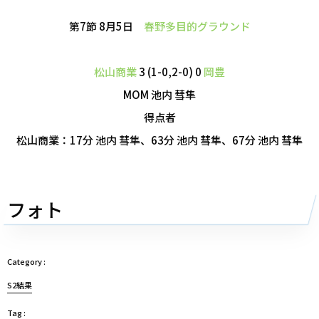
第7節 8月5日
春野多目的グラウンド
松山商業
3 (1-0,2-0) 0
岡豊
MOM 池内 彗隼
得点者
松山商業：17分 池内 彗隼、63分 池内 彗隼、67分 池内 彗隼
フォト
S2結果