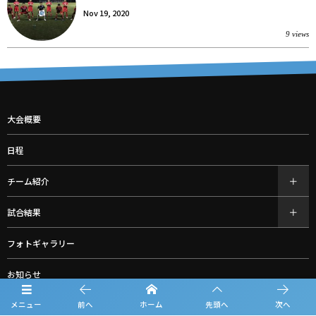
Nov 19, 2020
9 views
大会概要
日程
チーム紹介
試合結果
フォトギャラリー
お知らせ
ルーキーリーグ一覧
メニュー
前へ
ホーム
先頭へ
次へ