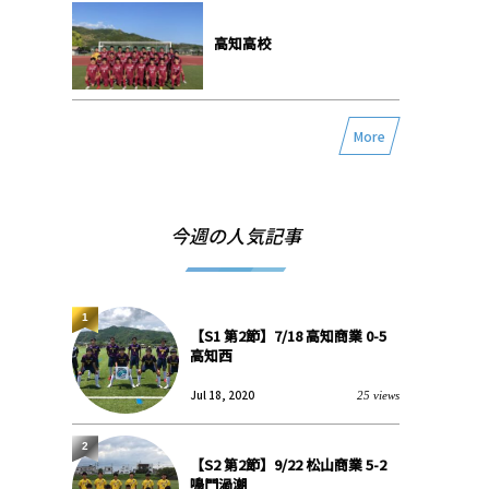
高知高校
More
今週の人気記事
1
【S1 第2節】7/18 高知商業 0-5
高知西
Jul 18, 2020
25 views
2
【S2 第2節】9/22 松山商業 5-2
鳴門渦潮