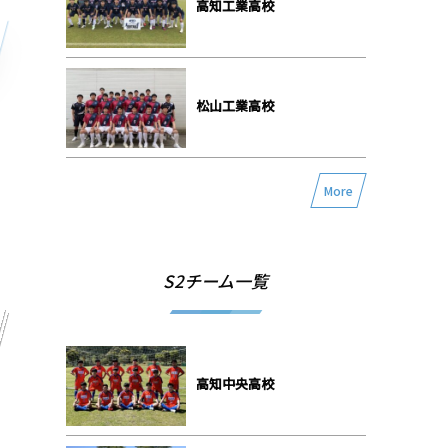
高知工業高校
松山工業高校
More
S2チーム一覧
高知中央高校