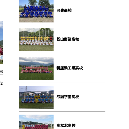
岡豊高校
松山商業高校
新居浜工業高校
2結果2022
S2結果2022
8 高知 2-2 PK4-2 岡
【S2 第11節】11/20 帝京第五 2-2
【S2 第1
豊
PK3-2 尽誠学園
尽誠学園高校
高松北高校