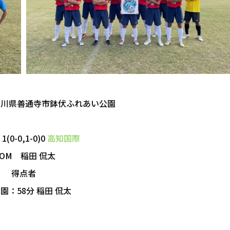
香川県善通寺市鉢伏ふれあい公園
1(0-0,1-0)0
高知国際
OM 稲田 侃太
得点者
園：58分 稲田 侃太