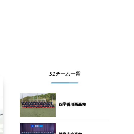
S1チーム一覧
四学香川西高校