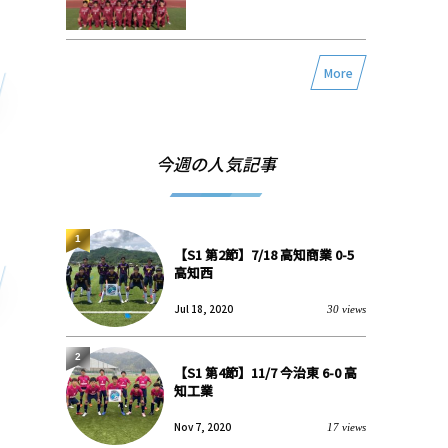
More
今週の人気記事
1
【S1 第2節】7/18 高知商業 0-5
高知西
Jul 18, 2020
30 views
2
【S1 第4節】11/7 今治東 6-0 高
知工業
Nov 7, 2020
17 views