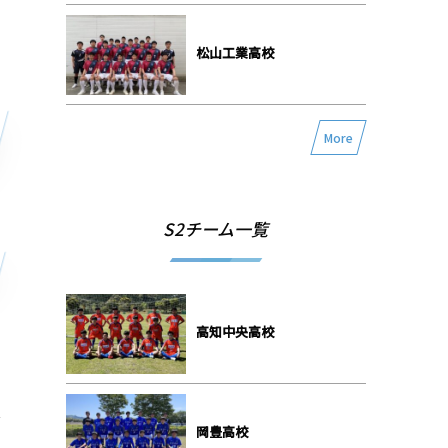
松山工業高校
More
S2チーム一覧
高知中央高校
ル
岡豊高校