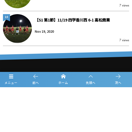
7 views
10
【S1 第1節】11/19 四学香川西 6-1 高松商業
Nov 19, 2020
7 views
大会概要
メニュー
前へ
ホーム
先頭へ
次へ
日程
チーム紹介
試合結果
フォトギャラリー