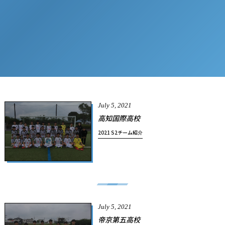
July
5
,
2021
高知国際高校
2021 S2チーム紹介
July
5
,
2021
帝京第五高校