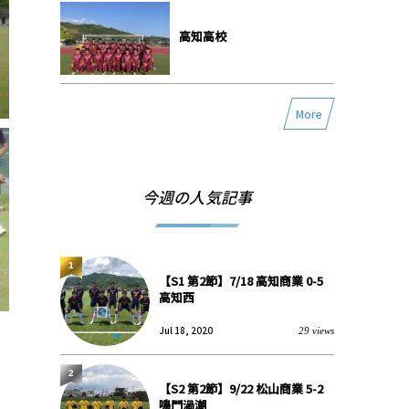
高知高校
More
今週の人気記事
1
【S1 第2節】7/18 高知商業 0-5
高知西
Jul 18, 2020
29 views
2
【S2 第2節】9/22 松山商業 5-2
鳴門渦潮