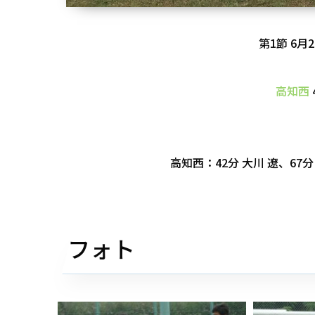
第1節 6月
高知西
高知西：42分 大川 遼、67分
フォト