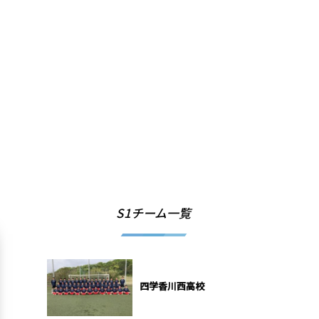
S1チーム一覧
四学香川西高校