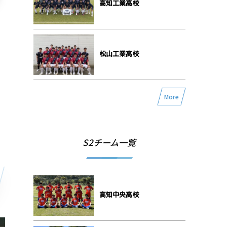
高知工業高校
松山工業高校
More
S2チーム一覧
高知中央高校