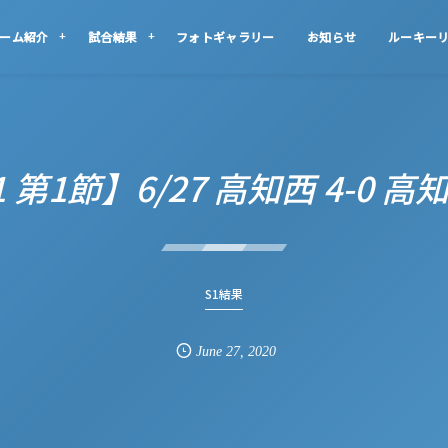
ーム紹介
試合結果
フォトギャラリー
お知らせ
ルーキー
1 第1節】6/27 高知西 4-0 高
S1結果
June
27
,
2020