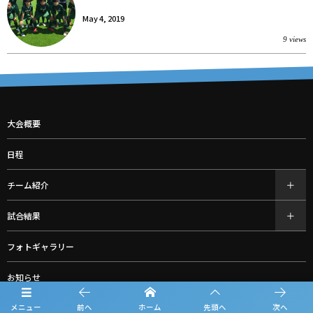
May 4, 2019
9 views
大会概要
日程
チーム紹介
試合結果
フォトギャラリー
お知らせ
メニュー
前へ
ホーム
先頭へ
次へ
ルーキーリーグ一覧