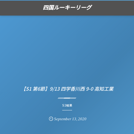
四国ルーキーリーグ
【S1 第6節】9/13 四学香川西 9-0 高知工業
S1結果
September
13
,
2020