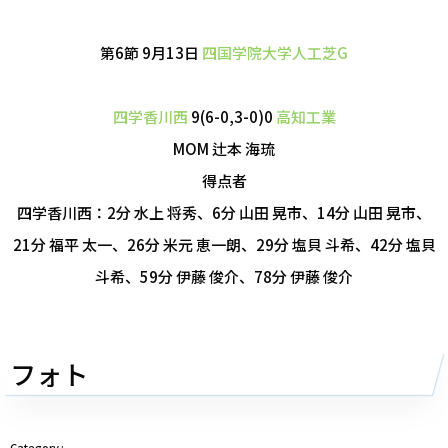
第6節 9月13日
四国学院大学人工芝G
四学香川西
9(6-0,3-0)0
高知工業
MOM 辻本 海琉
得点者
四学香川西：2分 水上 将秀、6分 山田 晃市、14分 山田 晃市、
21分 福平 太一、26分 米元 恵一朗、29分 塩貝 斗希、42分 塩貝
斗希、59分 伊藤 俊介、78分 伊藤 俊介
フォト