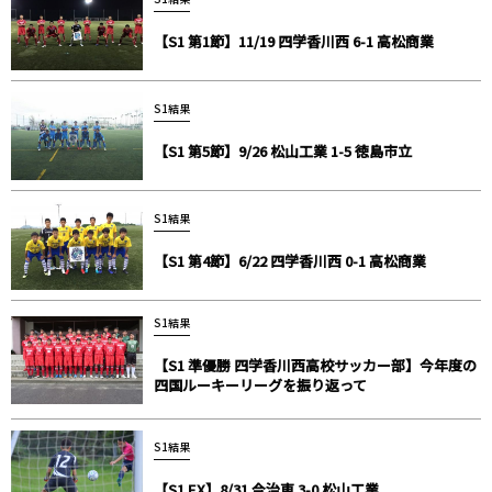
【S1 第1節】11/19 四学香川西 6-1 高松商業
S1結果
【S1 第5節】9/26 松山工業 1-5 徳島市立
S1結果
【S1 第4節】6/22 四学香川西 0-1 高松商業
S1結果
【S1 準優勝 四学香川西高校サッカー部】今年度の
四国ルーキーリーグを振り返って
S1結果
【S1 EX】8/31 今治東 3-0 松山工業