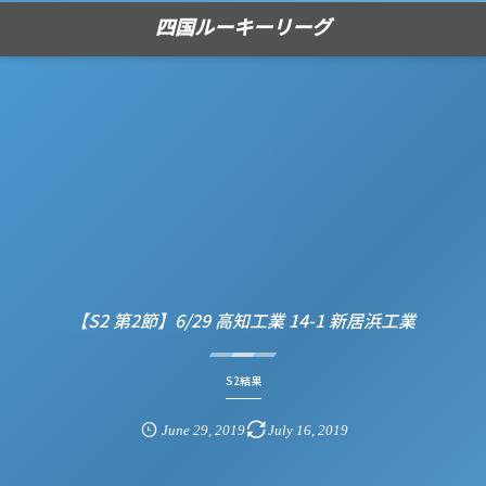
四国ルーキーリーグ
【S2 第2節】6/29 高知工業 14-1 新居浜工業
S2結果
June
29
,
2019
July
16
,
2019