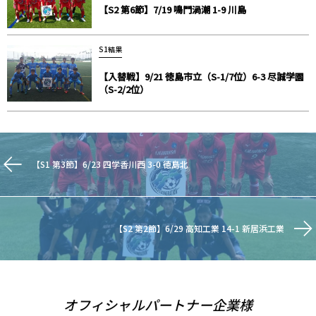
【S2 第6節】7/19 鳴門渦潮 1-9 川島
S1結果
【入替戦】9/21 徳島市立（S-1/7位）6-3 尽誠学園
（S-2/2位）
【S1 第3節】6/23 四学香川西 3-0 徳島北
【S2 第2節】6/29 高知工業 14-1 新居浜工業
オフィシャルパートナー企業様