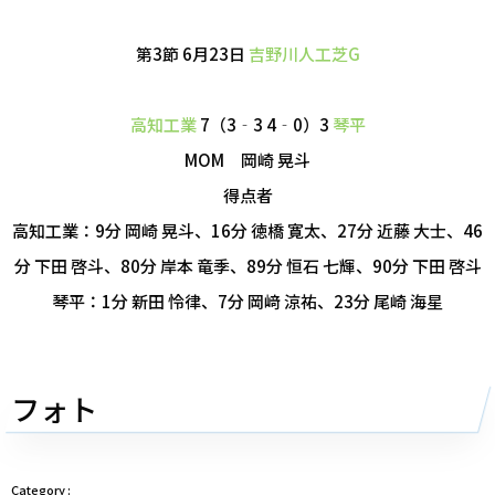
第3節 6月23日
吉野川人工芝G
高知工業
7（3‐3 4‐0）3
琴平
MOM 岡崎 晃斗
得点者
高知工業：9分 岡崎 晃斗、16分 徳橋 寛太、27分 近藤 大士、46
分 下田 啓斗、80分 岸本 竜季、89分 恒石 七輝、90分 下田 啓斗
琴平：1分 新田 怜律、7分 岡﨑 涼祐、23分 尾崎 海星
フォト