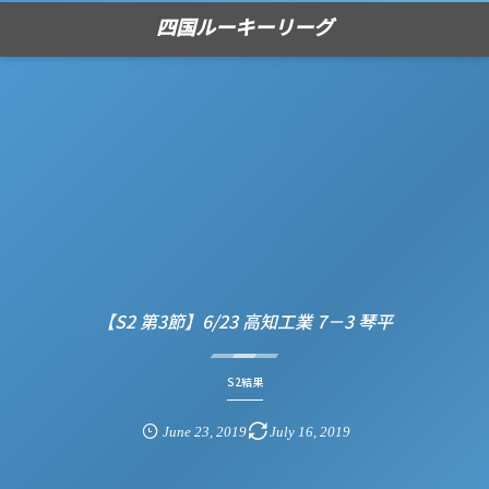
四国ルーキーリーグ
【S2 第3節】6/23 高知工業 7－3 琴平
S2結果
June
23
,
2019
July
16
,
2019